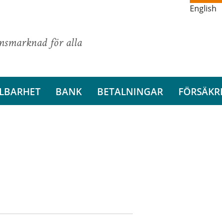
English
ansmarknad för alla
LBARHET
BANK
BETALNINGAR
FÖRSÄKR