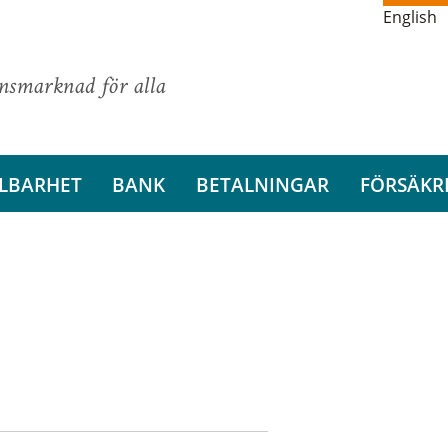
English
ansmarknad för alla
LBARHET
BANK
BETALNINGAR
FÖRSÄKR