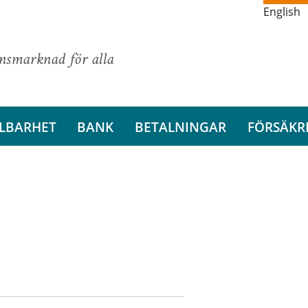
English
ansmarknad för alla
LBARHET
BANK
BETALNINGAR
FÖRSÄKR