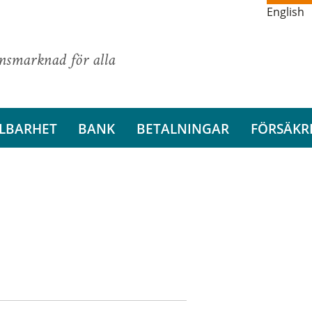
English
ansmarknad för alla
LBARHET
BANK
BETALNINGAR
FÖRSÄKR