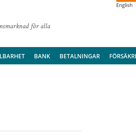
English
ansmarknad för alla
LBARHET
BANK
BETALNINGAR
FÖRSÄKR