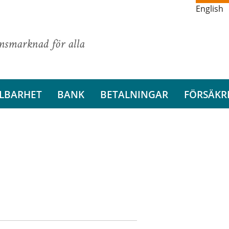
English
ansmarknad för alla
LBARHET
BANK
BETALNINGAR
FÖRSÄKR