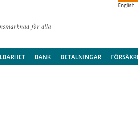
English
ansmarknad för alla
LBARHET
BANK
BETALNINGAR
FÖRSÄKR