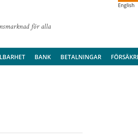
English
ansmarknad för alla
LBARHET
BANK
BETALNINGAR
FÖRSÄKR