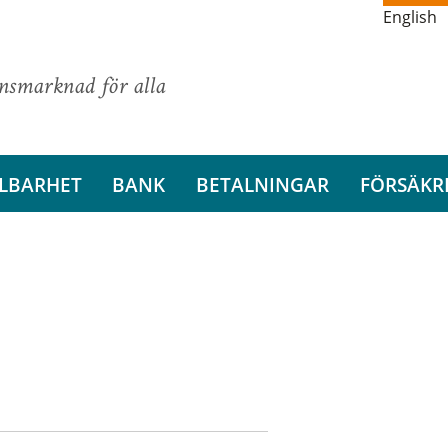
English
ansmarknad för alla
LBARHET
BANK
BETALNINGAR
FÖRSÄKR