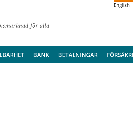
English
ansmarknad för alla
LBARHET
BANK
BETALNINGAR
FÖRSÄKR