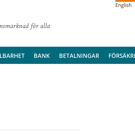
English
ansmarknad för alla
LBARHET
BANK
BETALNINGAR
FÖRSÄKR