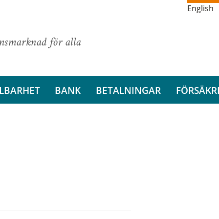
English
ansmarknad för alla
LBARHET
BANK
BETALNINGAR
FÖRSÄKR