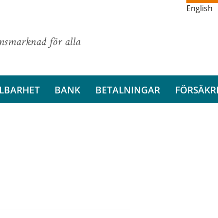
English
ansmarknad för alla
LBARHET
BANK
BETALNINGAR
FÖRSÄKR