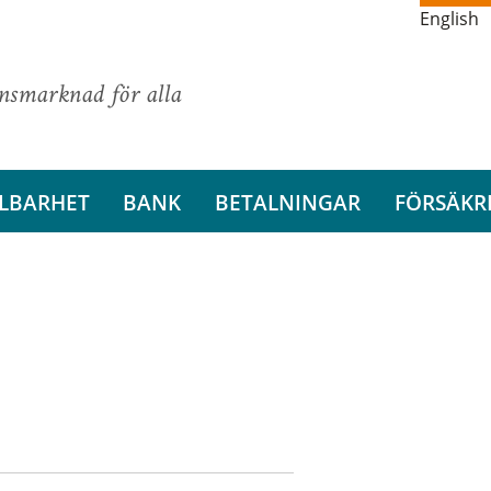
English
ansmarknad för alla
LBARHET
BANK
BETALNINGAR
FÖRSÄKR