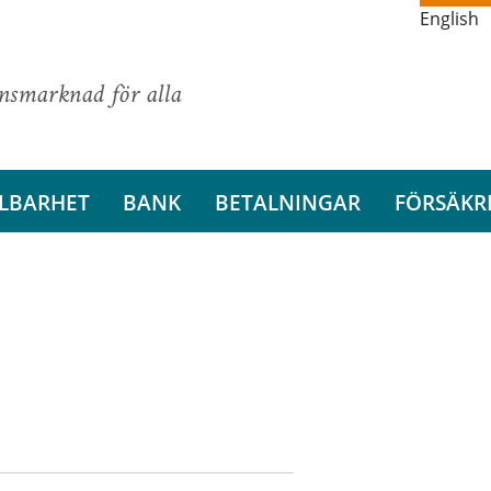
English
ansmarknad för alla
LBARHET
BANK
BETALNINGAR
FÖRSÄKR