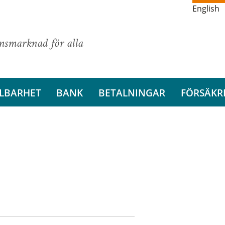
English
ansmarknad för alla
LBARHET
BANK
BETALNINGAR
FÖRSÄKR