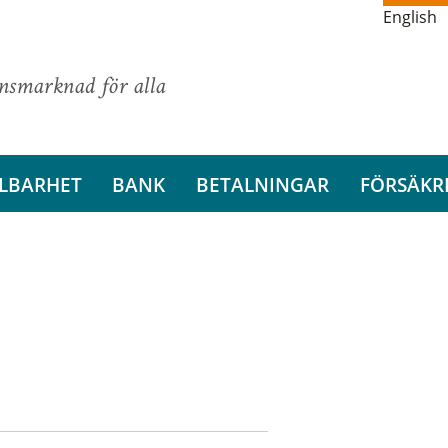
English
ansmarknad för alla
LBARHET
BANK
BETALNINGAR
FÖRSÄKR