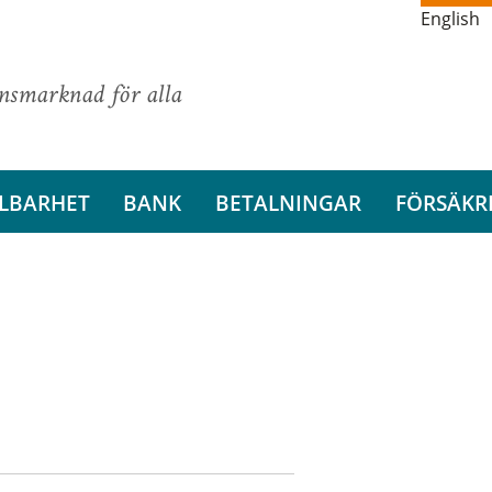
English
ansmarknad för alla
LBARHET
BANK
BETALNINGAR
FÖRSÄKR