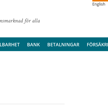
English
ansmarknad för alla
LBARHET
BANK
BETALNINGAR
FÖRSÄKR