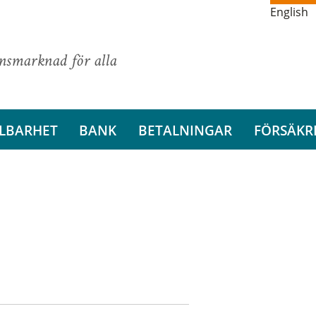
English
ansmarknad för alla
LBARHET
BANK
BETALNINGAR
FÖRSÄKR