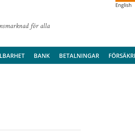
English
ansmarknad för alla
LBARHET
BANK
BETALNINGAR
FÖRSÄKR