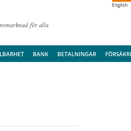
English
ansmarknad för alla
LBARHET
BANK
BETALNINGAR
FÖRSÄKR