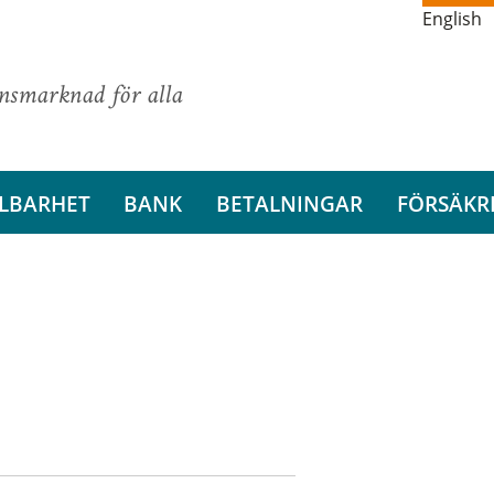
English
ansmarknad för alla
LBARHET
BANK
BETALNINGAR
FÖRSÄKR