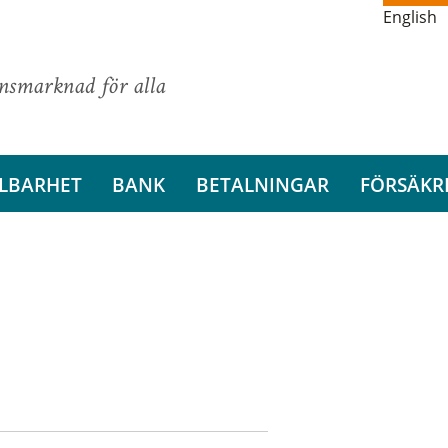
English
ansmarknad för alla
LBARHET
BANK
BETALNINGAR
FÖRSÄKR