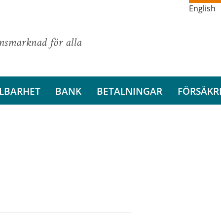
English
ansmarknad för alla
LBARHET
BANK
BETALNINGAR
FÖRSÄKR