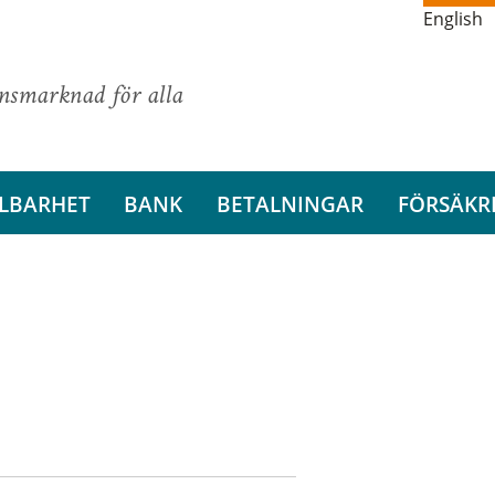
English
ansmarknad för alla
LBARHET
BANK
BETALNINGAR
FÖRSÄKR