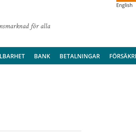
English
ansmarknad för alla
LBARHET
BANK
BETALNINGAR
FÖRSÄKR