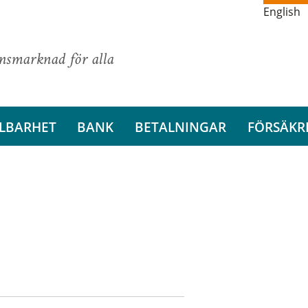
English
ansmarknad för alla
LBARHET
BANK
BETALNINGAR
FÖRSÄKR