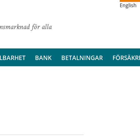
English
ansmarknad för alla
LBARHET
BANK
BETALNINGAR
FÖRSÄKR