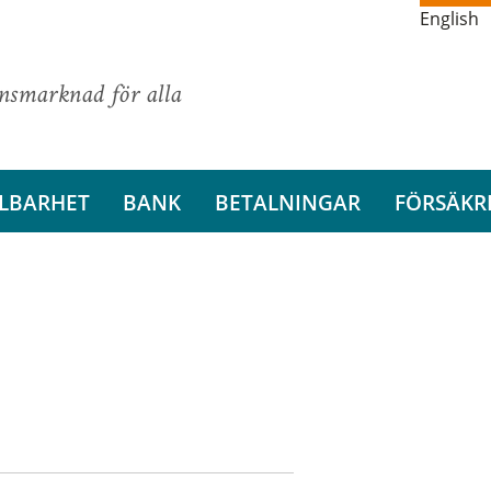
English
ansmarknad för alla
LBARHET
BANK
BETALNINGAR
FÖRSÄKR