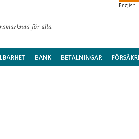
English
ansmarknad för alla
LBARHET
BANK
BETALNINGAR
FÖRSÄKR