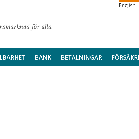
English
ansmarknad för alla
LBARHET
BANK
BETALNINGAR
FÖRSÄKR