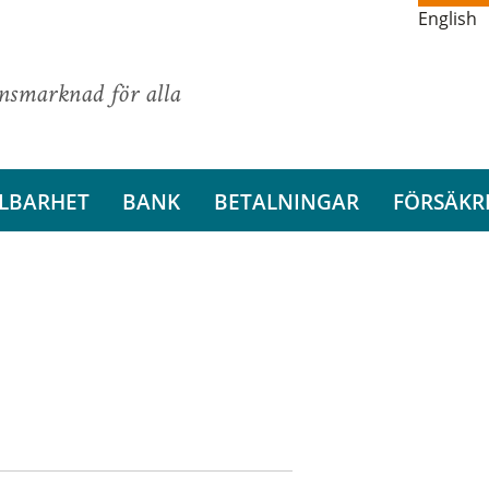
English
ansmarknad för alla
LBARHET
BANK
BETALNINGAR
FÖRSÄKR