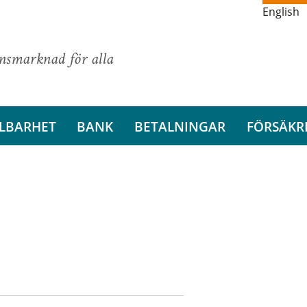
English
ansmarknad för alla
LBARHET
BANK
BETALNINGAR
FÖRSÄKR