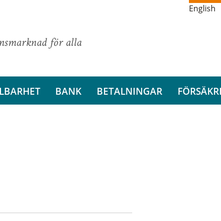
English
ansmarknad för alla
LBARHET
BANK
BETALNINGAR
FÖRSÄKR