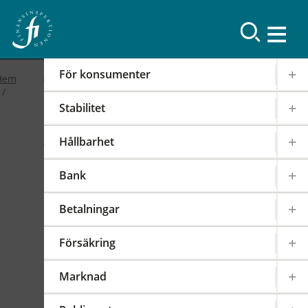
Resultat
För konsumenter
Hem
Stabilitet
2019
Hållbarhet
FI-forum: FI:s
Bank
internationella arbete
Betalningar
2019-02-19
|
IOSCO
PODD
EIOPA
Försäkring
Det internationella samarbetet har en stor
påverkan på regleringen och tillsynen av den
Marknad
svenska finansmarknaden. FI är därför aktivt i
över 100 internationella styrelser,