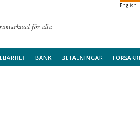
English
ansmarknad för alla
LBARHET
BANK
BETALNINGAR
FÖRSÄKR