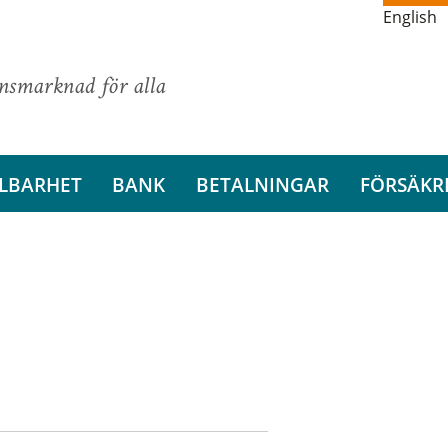
English
ansmarknad för alla
LBARHET
BANK
BETALNINGAR
FÖRSÄKR