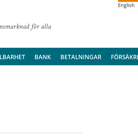
English
ansmarknad för alla
LBARHET
BANK
BETALNINGAR
FÖRSÄKR