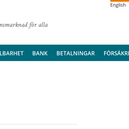
English
ansmarknad för alla
LBARHET
BANK
BETALNINGAR
FÖRSÄKR