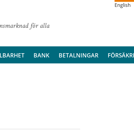
English
ansmarknad för alla
LBARHET
BANK
BETALNINGAR
FÖRSÄKR