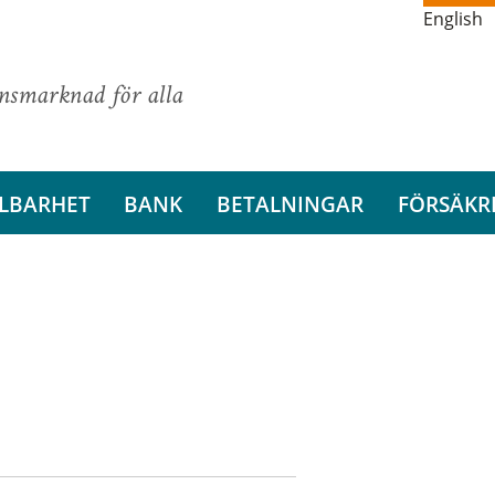
English
ansmarknad för alla
LBARHET
BANK
BETALNINGAR
FÖRSÄKR