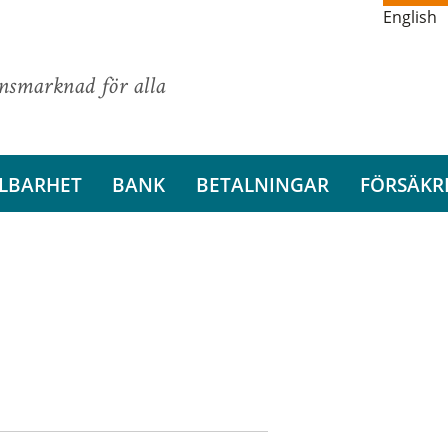
English
ansmarknad för alla
LBARHET
BANK
BETALNINGAR
FÖRSÄKR