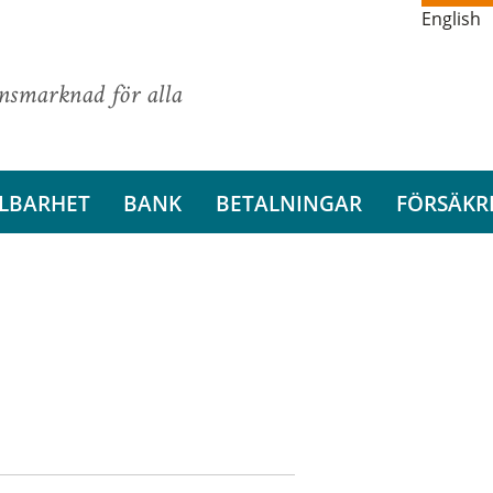
English
ansmarknad för alla
LBARHET
BANK
BETALNINGAR
FÖRSÄKR