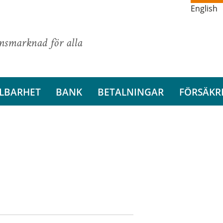
English
ansmarknad för alla
LBARHET
BANK
BETALNINGAR
FÖRSÄKR