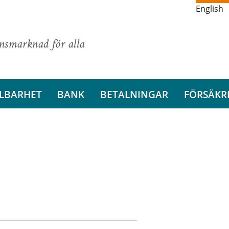
English
ansmarknad för alla
LBARHET
BANK
BETALNINGAR
FÖRSÄKR