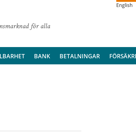
English
ansmarknad för alla
LBARHET
BANK
BETALNINGAR
FÖRSÄKR