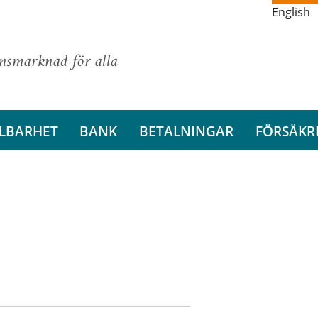
English
ansmarknad för alla
LBARHET
BANK
BETALNINGAR
FÖRSÄKR