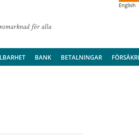
English
ansmarknad för alla
LBARHET
BANK
BETALNINGAR
FÖRSÄKR