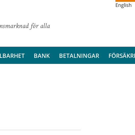
English
ansmarknad för alla
LBARHET
BANK
BETALNINGAR
FÖRSÄKR